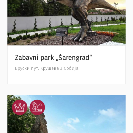
Zabavni park „Šarengrad“
Бруски пут, Крушевац, Србија