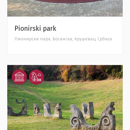
Pionirski park
Пионирски парк, Босанска, Крушевац, Србија