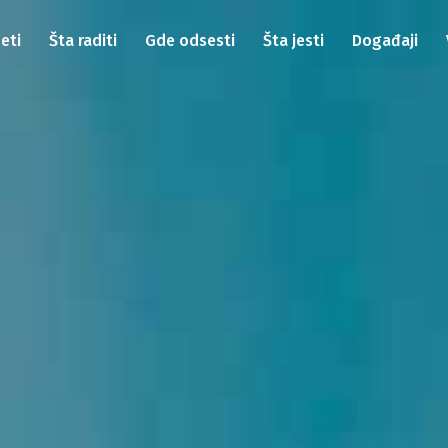
eti
Šta raditi
Gde odsesti
Šta jesti
Događaji