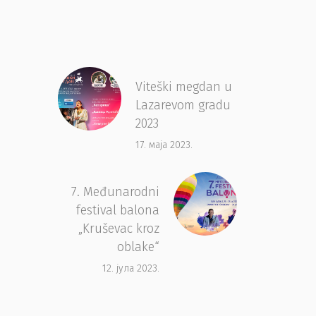
Viteški megdan u
Lazarevom gradu
2023
17. маја 2023.
7. Međunarodni
festival balona
„Kruševac kroz
oblake“
12. јула 2023.