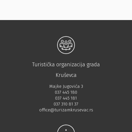
Turistička organizacija grada
Kruševca
Majke Jugovića 3
037 445 180
037 445 181
037 310 81 37
office@turizamkrusevac.rs