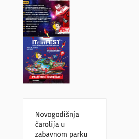
Novogodišnja
čarolija u
zabavnom parku