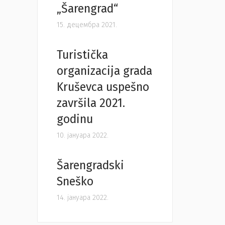
„Šarengrad“
15. децембра 2021.
Turistička
organizacija grada
Kruševca uspešno
završila 2021.
godinu
10. јануара 2022.
Šarengradski
Sneško
14. јануара 2022.