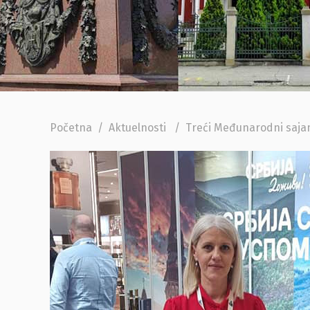
Početna
/
Aktuelnosti
/
Treći Međunarodni saja