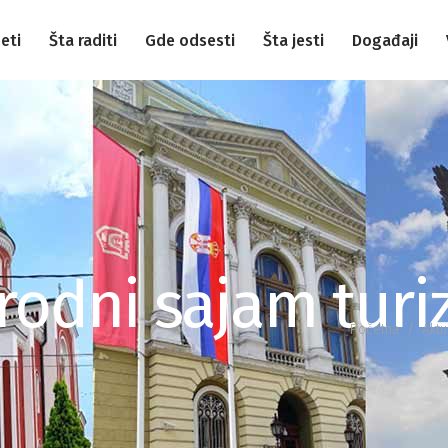
eti
Šta raditi
Gde odsesti
Šta jesti
Događaji
rodni sajam turi
Početna
/
Aktu