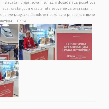
ih izlagača i organizovani su razni događaji za posetioce
ilaca , svake godine raste interesovanje za ovaj sajam.
 je sve izlagačke štandove i pozdravio prisutne, čime je
jmovima turizma.