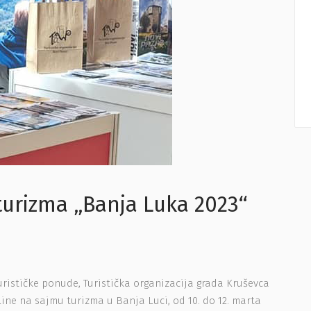
urizma „Banja Luka 2023“
rističke ponude, Turistička organizacija grada Kruševca
ine na sajmu turizma u Banja Luci, od 10. do 12. marta