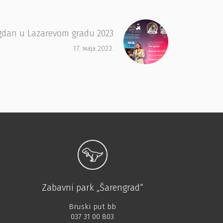
gdan u Lazarevom gradu 2023
17. маја 2023.
Zabavni park „Šarengrad“
Bruski put bb
037 31 00 803