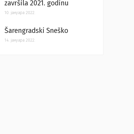
završila 2021. godinu
10. јануара 2022.
Šarengradski Sneško
14. јануара 2022.