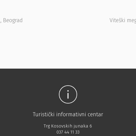
, Beograd
Viteški me
Turistički informativni centar
Trg Kosovskih junaka 6
037 44 11 33