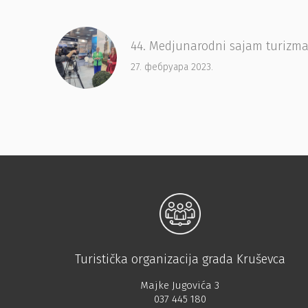
44. Medjunarodni sajam turizma
27. фебруара 2023.
Turistička organizacija grada Kruševca
Majke Jugovića 3
037 445 180