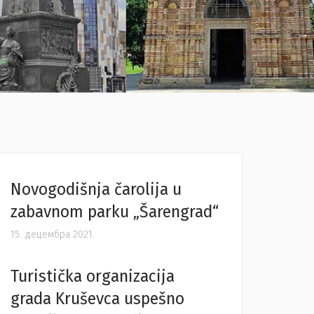
Novogodišnja čarolija u
zabavnom parku „Šarengrad“
15. децембра 2021.
Turistička organizacija
grada Kruševca uspešno