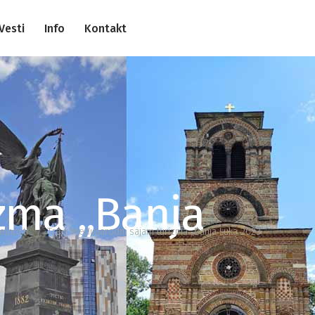
Vesti
Info
Kontakt
zma „Banja
elnosti
/
Treći Međunarodni sajam turizma „Banja Luka 2023“