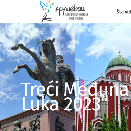
Šta vid
Treći Međuna
Luka 2023“