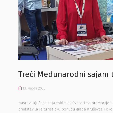
Treći Međunarodni sajam t
13. марта 2023.
Nastavljajući sa sajamskim aktivnostima promocije tu
predstavila je turističku ponudu grada Kruševca i okol