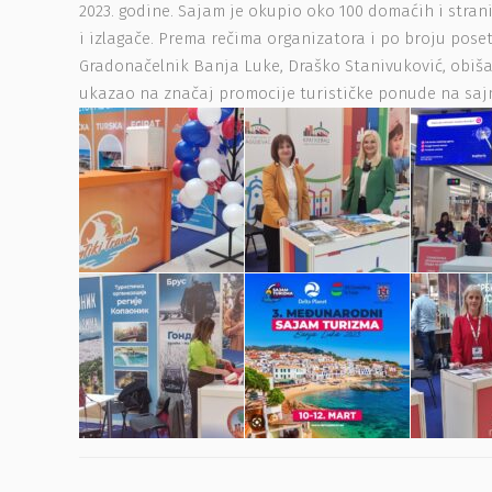
2023. godine. Sajam je okupio oko 100 domaćih i stran
i izlagače. Prema rečima organizatora i po broju poset
Gradonačelnik Banja Luke, Draško Stanivuković, obišao
ukazao na značaj promocije turističke ponude na sa