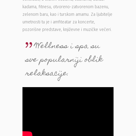
kadama, fitnesu, otvoreno-zatvorenom bazenu,
zelenom baru, kao i turskom amamu. Za ljubitelje
umetnosti tu je i amfiteatar za koncerte,
pozorišne predstave, književne i muzičke večeri.
Wellness i spa su
sve popularniji oblik
relaksacije.