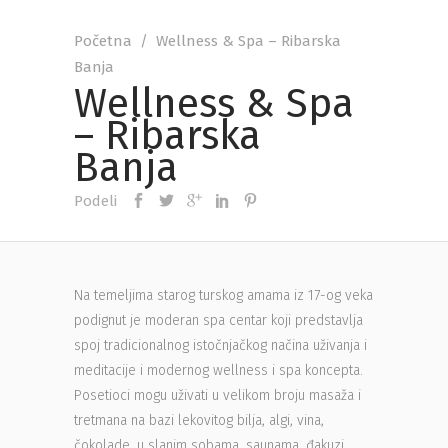
Početna
/
Wellness & Spa – Ribarska
Banja
Wellness & Spa
– Ribarska
Banja
Podeli
Na temeljima starog turskog amama iz 17-og veka
podignut je moderan spa centar koji predstavlja
spoj tradicionalnog istočnjačkog načina uživanja i
meditacije i modernog wellness i spa koncepta.
Posetioci mogu uživati u velikom broju masaža i
tretmana na bazi lekovitog bilja, algi, vina,
čokolade, u slanim sobama, saunama, đakuzi