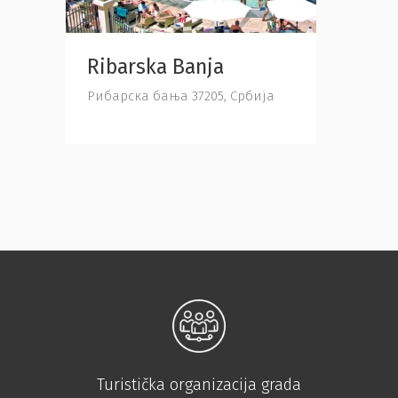
Ribarska Banja
Рибарска бања 37205, Србија
Turistička organizacija grada