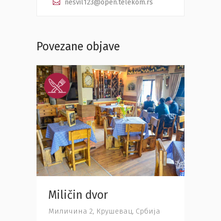
nesvil123@open.telekom.rs
Povezane objave
Miličin dvor
Rest
ја
Миличина 2, Крушевац, Србија
Драгом