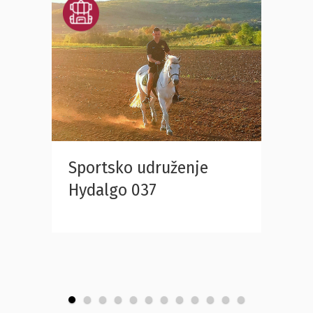
Sportsko udruženje
Kruš
Hydalgo 037
ија
Крушев