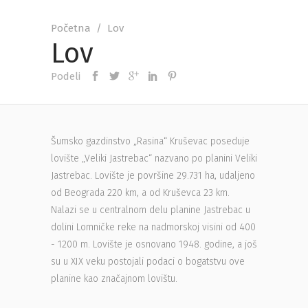
Početna
/
Lov
Lov
Podeli
Šumsko gazdinstvo „Rasina“ Kruševac poseduje
lovište „Veliki Jastrebac“ nazvano po planini Veliki
Jastrebac. Lovište je površine 29.731 ha, udaljeno
od Beograda 220 km, a od Kruševca 23 km.
Nalazi se u centralnom delu planine Jastrebac u
dolini Lomničke reke na nadmorskoj visini od 400
- 1200 m. Lovište je osnovano 1948. godine, a još
su u XIX veku postojali podaci o bogatstvu ove
planine kao značajnom lovištu.