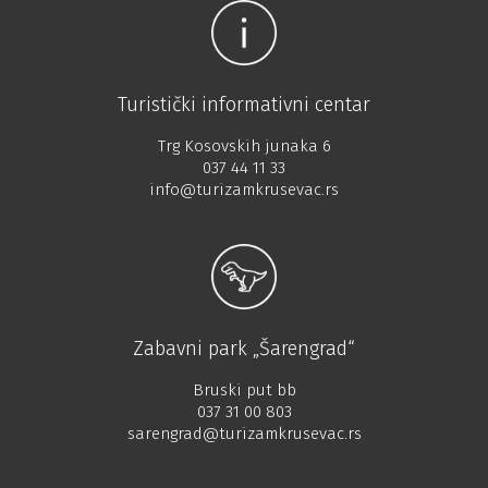
Turistički informativni centar
Trg Kosovskih junaka 6
037 44 11 33
info@turizamkrusevac.rs
Zabavni park „Šarengrad“
Bruski put bb
037 31 00 803
sarengrad@turizamkrusevac.rs