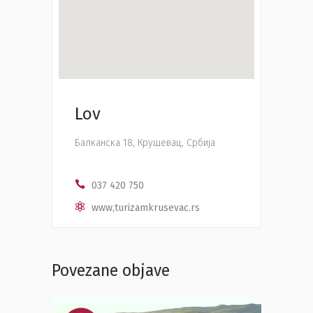
Lov
Балканска 18, Крушевац, Србија
037 420 750
www,turizamkrusevac.rs
Povezane objave