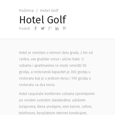
Početna
/
Hotel Golf
Hotel Golf
Podeli
Hotel je smešten u mirnom delu grada, 2 km od
centra, van gradske vreve i ulične buke. U
sobama i apartmanima se može smestiti 90
gostiju, a restoranski kapacitet je 300 gostiju u
restoranu koji je u jednom nivou i 190 gostiju u
restoranu sa dva nivoa.
Hotel raspolaže komfornim sobama opremljenim
po visokim svetskim standardima: udobnim
ležajevima, klima uređajem, mini barom, sefom,
telefonom, besplatnom internet konekcijom,