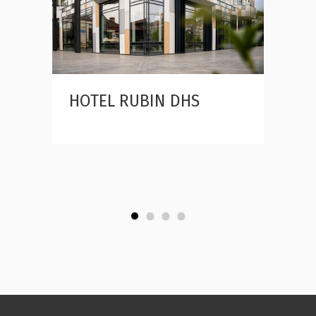
&
HOTEL RUBIN DHS
Garn
Косовс
 Србија