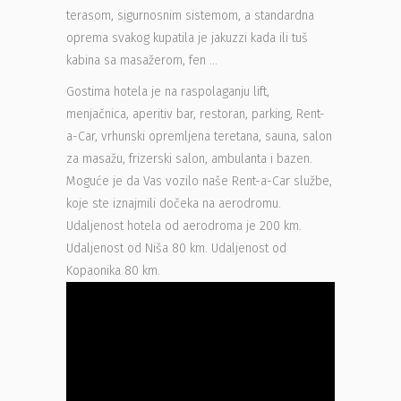
terasom, sigurnosnim sistemom, a standardna
oprema svakog kupatila je jakuzzi kada ili tuš
kabina sa masažerom, fen …
Gostima hotela je na raspolaganju lift,
menjačnica, aperitiv bar, restoran, parking, Rent-
a-Car, vrhunski opremljena teretana, sauna, salon
za masažu, frizerski salon, ambulanta i bazen.
Moguće je da Vas vozilo naše Rent-a-Car službe,
koje ste iznajmili dočeka na aerodromu.
Udaljenost hotela od aerodroma je 200 km.
Udaljenost od Niša 80 km. Udaljenost od
Kopaonika 80 km.